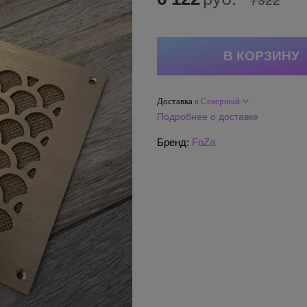
7322
Доставка
в Северный
Подробнее о доставке
Бренд:
FoZa