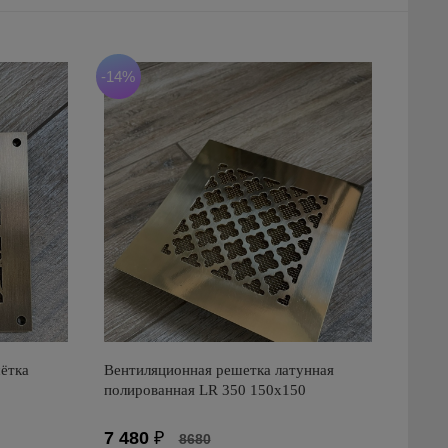
-14%
ётка
Вентиляционная решетка латунная
полированная LR 350 150х150
7 480
₽
8680