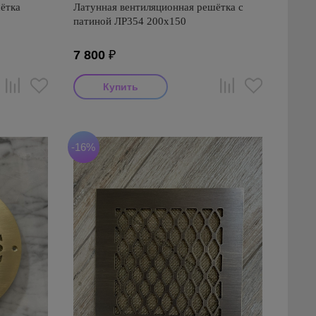
ётка
Латунная вентиляционная решётка с
патиной ЛР354 200х150
7 800
₽
-16%