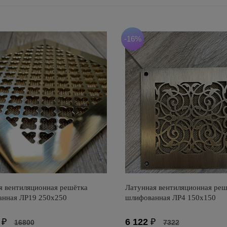
-16%
я вентиляционная решётка
Латунная вентиляционная реш
анная ЛР19 250х250
шлифованная ЛР4 150х150
₽
6 122
₽
16800
7322