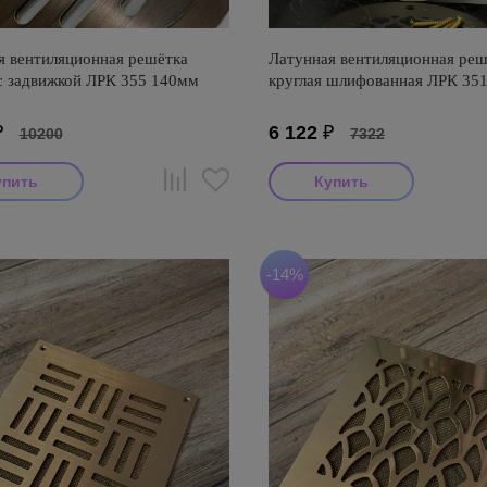
я вентиляционная решётка
Латунная вентиляционная реш
 с задвижкой ЛРК 355 140мм
круглая шлифованная ЛРК 35
₽
6 122
₽
10200
7322
-14%