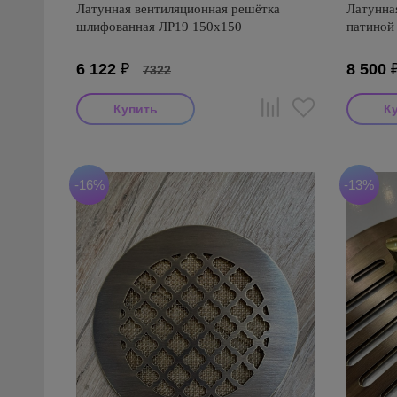
Латунная вентиляционная решётка
Латунна
шлифованная ЛР19 150х150
патиной
6 122
₽
8 500
7322
-16%
-13%