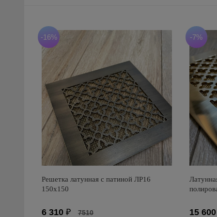
-16%
-7%
Решетка латунная с патиной ЛР16
Латунна
150х150
полиров
6 310
₽
15 600
7510