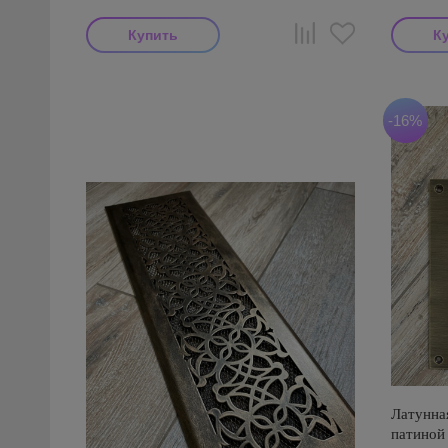
-16%
Латунна
патиной