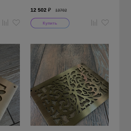
12 502
₽
13702