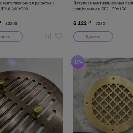
я вентиляционная решётка с
Латунная вентиляционная реш
 ЛР18 200х200
шлифованная ЛР2 150х150
₽
6 122
₽
10200
7322
-16%