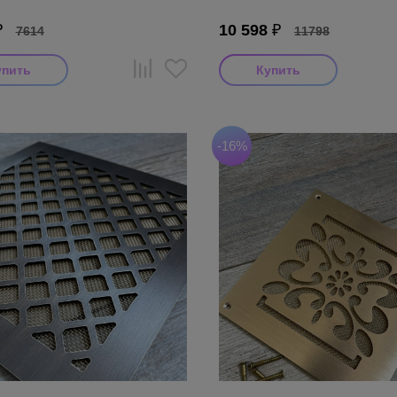
₽
10 598
₽
7614
11798
-16%