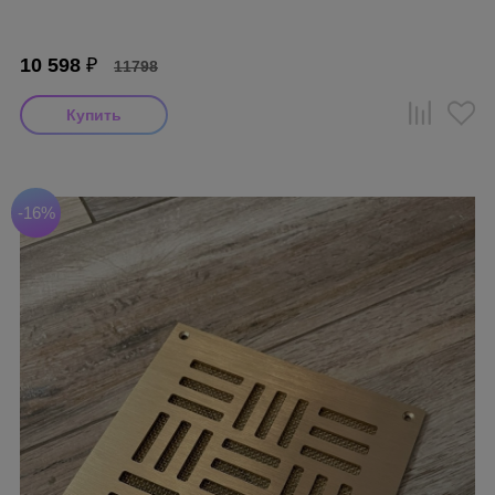
10 598
₽
11798
-16%