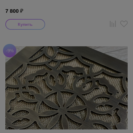
7 800
₽
-9%