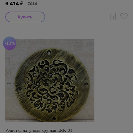
6 414
₽
7614
-10%
Решетка латунная круглая LRK-01