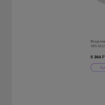
Воздухов
AFS ALUA
5 364
Производ
Страна пр
Серия: A
антибакте