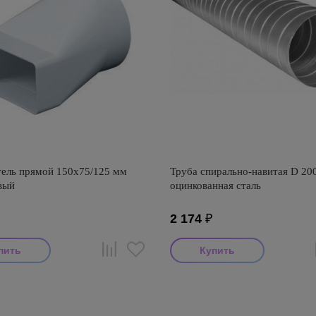
ель прямой 150х75/125 мм
Труба спирально-навитая D 200
вый
оцинкованная сталь
2 174
₽
тель: Awenta
Производитель: Визионер
оизводства: Польша
Страна производства: Россия