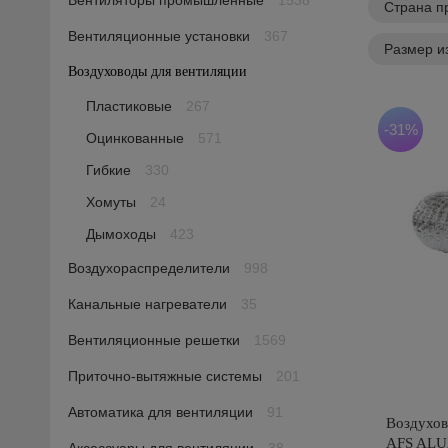
Вентиляторы промышленные
1538
Страна п
Вентиляционные установки
367
Размер и
Воздуховоды для вентиляции
1605
Пластиковые
267
-31%
Оцинкованные
571
Гибкие
330
Хомуты
24
Дымоходы
423
Воздухораспределители
998
Канальные нагреватели
35
Вентиляционные решетки
1569
Приточно-вытяжные системы
201
Автоматика для вентиляции
91
Воздухов
AFS ALUA