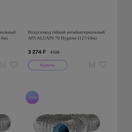
риальный
Воздуховод гибкий антибактериальный
10м)
AFS ALUAFS 70 Hygiene (127/10м)
3 274
₽
4729
Производитель: AFS
Страна производства: Турция
Серия: AFS ALUAFS 70 Hygiene
антибактериальный (Турция)
-31%