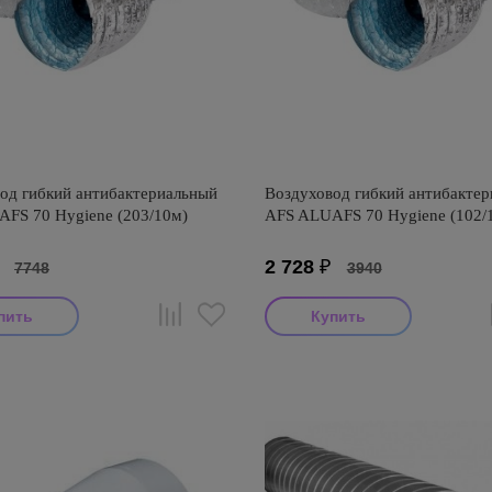
од гибкий антибактериальный
Воздуховод гибкий антибакте
FS 70 Hygiene (203/10м)
AFS ALUAFS 70 Hygiene (102/
₽
2 728
₽
7748
3940
итель: AFS
Производитель: AFS
оизводства: Турция
Страна производства: Турция
FS ALUAFS 70 Hygiene
Серия: AFS ALUAFS 70 Hygiene
риальный (Турция)
антибактериальный (Турция)