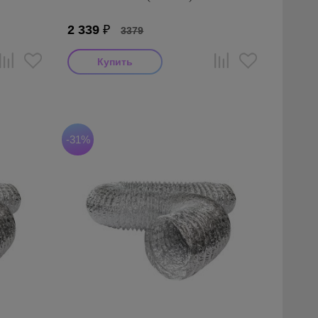
2 339
₽
3379
Производитель: AFS
Страна производства: Турция
Серия: AFS ALUAFS (Турция)
-31%