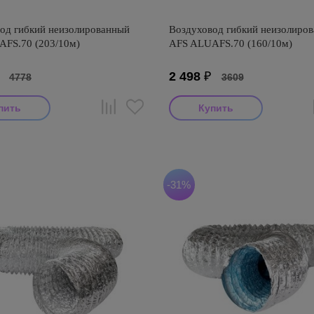
од гибкий неизолированный
Воздуховод гибкий неизолиро
FS.70 (203/10м)
AFS ALUAFS.70 (160/10м)
₽
2 498
₽
4778
3609
итель: AFS
Производитель: AFS
оизводства: Турция
Страна производства: Турция
S ALUAFS (Турция)
Серия: AFS ALUAFS (Турция)
-31%