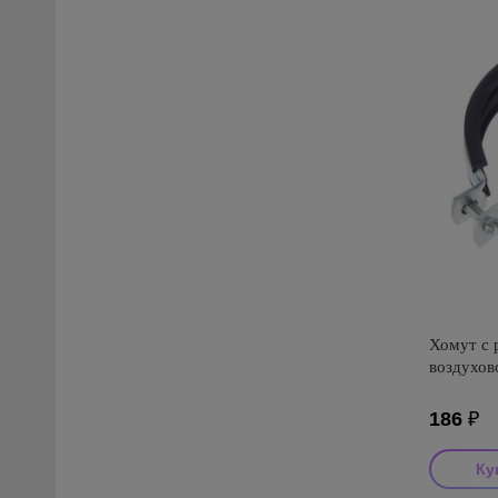
Хомут с 
воздухов
186
₽