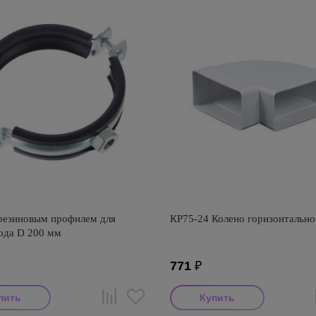
резиновым профилем для
КР75-24 Колено горизонтально
ода D 200 мм
771
₽