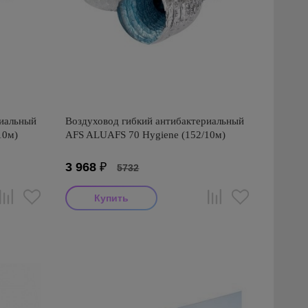
риальный
Воздуховод гибкий антибактериальный
10м)
AFS ALUAFS 70 Hygiene (152/10м)
3 968
₽
5732
Производитель: AFS
Страна производства: Турция
Серия: AFS ALUAFS 70 Hygiene
антибактериальный (Турция)