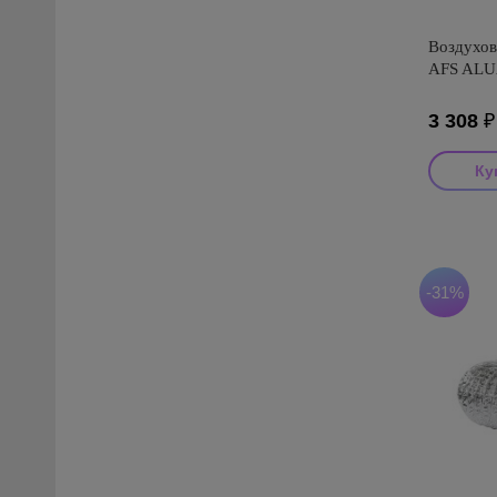
Воздухов
AFS ALUA
3 308
Производ
Страна пр
Серия: AF
-31%