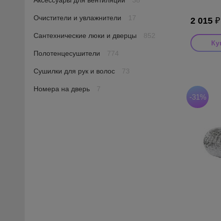
Аксессуары для вентиляции
38
Очистители и увлажнители
17
2 015
Сантехнические люки и дверцы
852
Полотенцесушители
774
Производ
Сушилки для рук и волос
73
Страна пр
Серия: AF
Номера на дверь
7
-31%