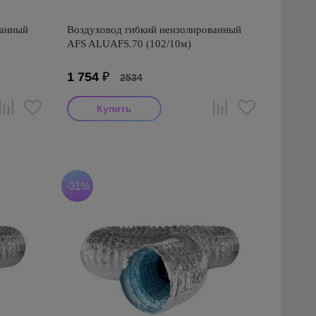
ванный
Воздуховод гибкий неизолированный
AFS ALUAFS.70 (102/10м)
1 754
₽
2534
Производитель: AFS
Страна производства: Турция
Серия: AFS ALUAFS (Турция)
-31%