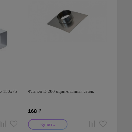
е 150х75
Фланец D 200 оцинкованная сталь
168
₽