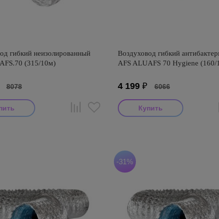
од гибкий неизолированный
Воздуховод гибкий антибакте
FS.70 (315/10м)
AFS ALUAFS 70 Hygiene (160/
₽
4 199
₽
8078
6066
итель: AFS
Производитель: AFS
оизводства: Турция
Страна производства: Турция
S ALUAFS (Турция)
Серия: AFS ALUAFS 70 Hygiene
антибактериальный (Турция)
-31%