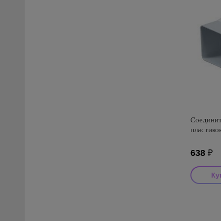
Соединит
пластико
638
₽
Производи
Страна пр