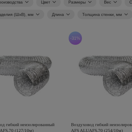
роизводства
Цвет
Размеры
Вес
С
зделия (ШхВ), мм
Длина
Толщина стенки, мм
-31%
од гибкий неизолированный
Воздуховод гибкий неизолиро
FS.70 (127/10м)
AFS ALUAFS.70 (254/10м)