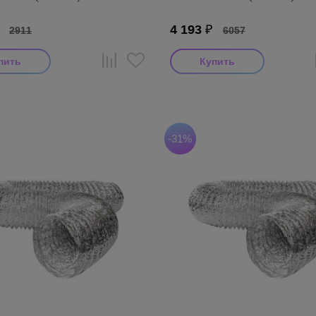
₽
4 193
₽
2911
6057
итель: AFS
Производитель: AFS
оизводства: Турция
Страна производства: Турция
S ALUAFS (Турция)
Серия: AFS ALUAFS (Турция)
-31%