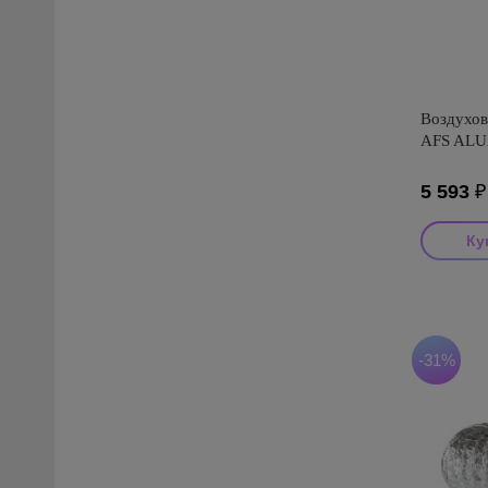
Воздухов
AFS ALUA
5 593
Производ
Страна пр
Серия: AF
-31%