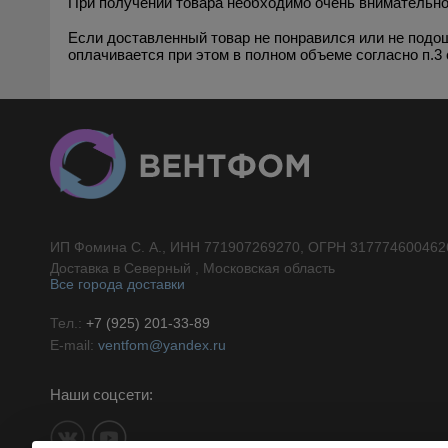
При получении товара необходимо очень внимательно
Если доставленный товар не понравился или не подош
оплачивается при этом в полном объеме согласно п.3 
ИП Фомина С. А., ИНН 771907269270, ОГРН 317774600462
//}
Доставка в Северный , Московская область
Все города доставки
Тел.:
+7 (925) 201-33-89
E-mail:
ventfom@yandex.ru
Наши соцсети: