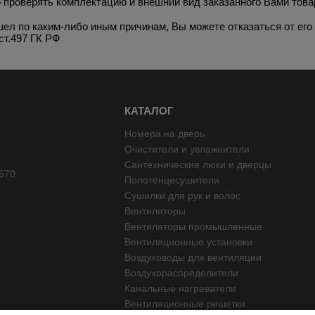
 проверять комплектацию и внешний вид заказанного Вами това
ел по каким-либо иным причинам, Вы можете отказаться от его
ст.497 ГК РФ
КАТАЛОГ
Номера на дверь
Очистители и увлажнители
Сантехнические люки и дверцы
670
Полотенцесушители
Сушилки для рук и волос
Вентиляторы
Вентиляторы промышленные
Вентиляционные установки
Воздуховоды для вентиляции
Воздухораспределители
Канальные нагреватели
Вентиляционные решетки