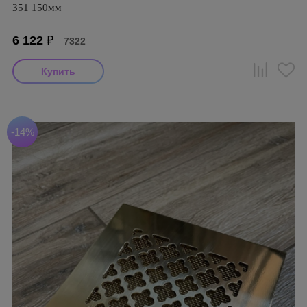
351 150мм
6 122
₽
7322
-14%