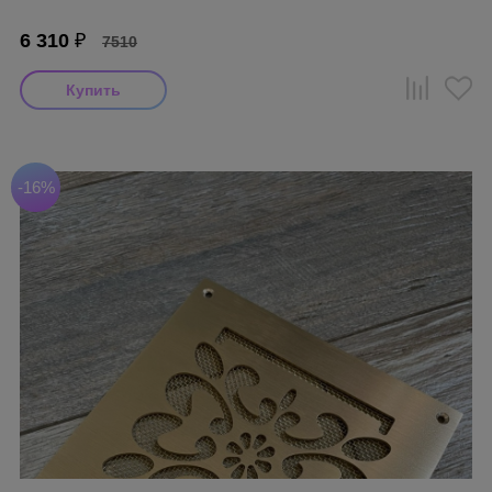
6 310
₽
7510
-16%