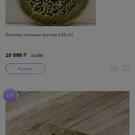
Решетка латунная круглая LRK-01
10 598
₽
11798
-14%