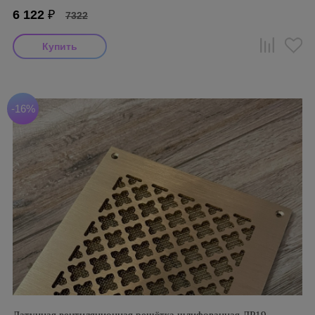
6 122
₽
7322
-16%