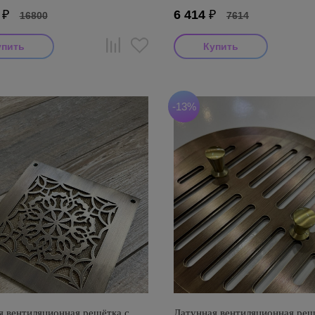
₽
6 414
₽
16800
7614
-13%
я вентиляционная решётка с
Латунная вентиляционная реш