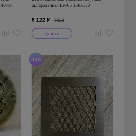
 140мм
шлифованная LR-05 150х150
6 122
₽
7322
-16%