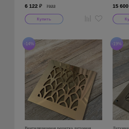
6 122
₽
15 600
7322
-14%
-19%
Вентиляционная решетка латунная
Латунна