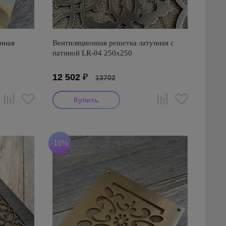
нная
Вентиляционная решетка латунная с
0
патиной LR-04 250х250
12 502
₽
13702
-16%