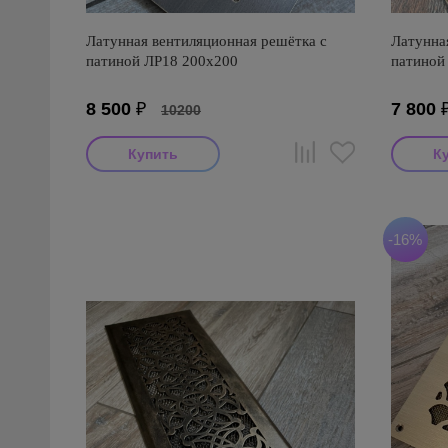
Латунная вентиляционная решётка с
Латунна
патиной ЛР18 200х200
патиной
8 500
₽
7 800
10200
-16%