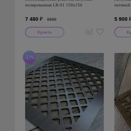
полированная LR-01 150х150
патиной
7 480
₽
5 900
8680
-17%