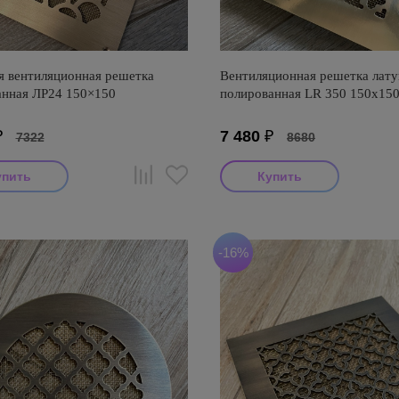
я вентиляционная решетка
Вентиляционная решетка лату
нная ЛР24 150×150
полированная LR 350 150х15
₽
7 480
₽
7322
8680
-16%