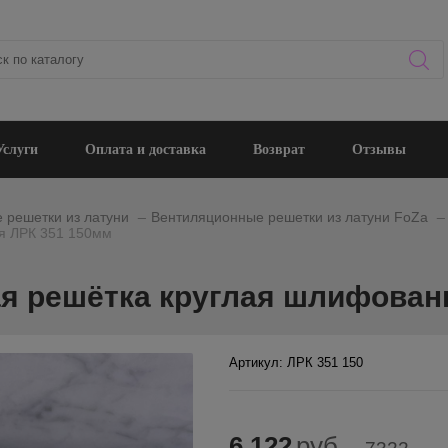
Услуги
Оплата и доставка
Возврат
Отзывы
_
_
 решетки из латуни
Вентиляционные решетки из латуни FoZa
я ЛРК 351 150мм
я решётка круглая шлифован
Артикул: ЛРК 351 150
6 122
руб.