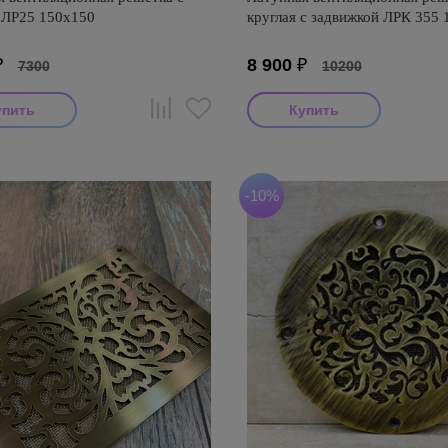
 ЛР25 150х150
круглая с задвижкой ЛРК 355
₽
8 900
₽
7300
10200
-10%