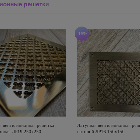
ионные решетки
-16%
я вентиляционная решётка
Латунная вентиляционная реш
анная ЛР19 250х250
патиной ЛР16 150х150