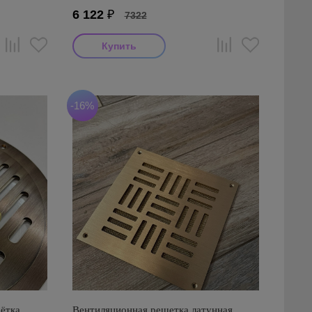
6 122
₽
7322
-16%
ётка
Вентиляционная решетка латунная