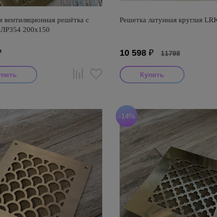
я вентиляционная решётка с
Решетка латунная круглая LR
 ЛР354 200х150
₽
10 598
₽
11798
-14%