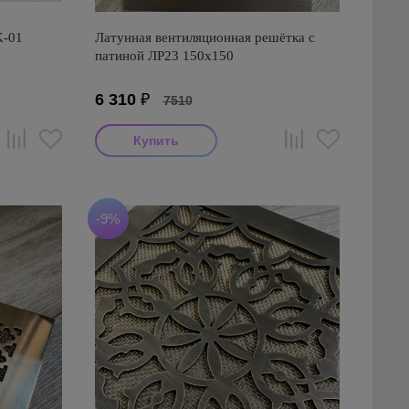
K-01
Латунная вентиляционная решётка с
патиной ЛР23 150х150
6 310
₽
7510
-9%