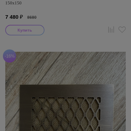
150х150
7 480
₽
8680
-16%