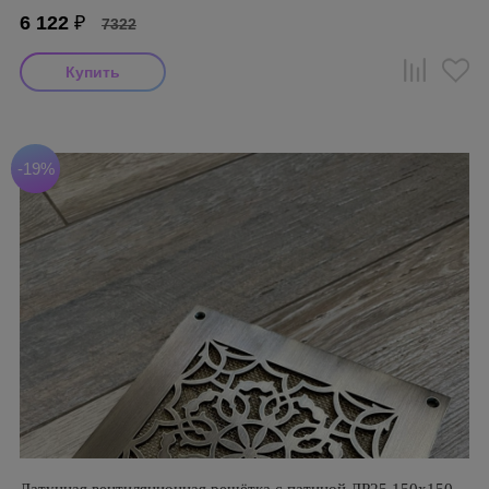
6 122
₽
7322
-19%