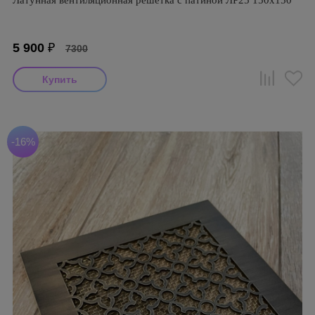
Латунная вентиляционная решётка с патиной ЛР25 150х150
5 900
₽
7300
-16%