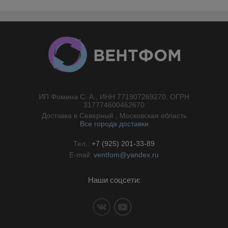
ИП Фомина С. А., ИНН 771907269270, ОГРН
//}
317774600462670
Доставка в Северный , Московская область
Все города доставки
Тел.:
+7 (925) 201-33-89
E-mail:
ventfom@yandex.ru
Наши соцсети: