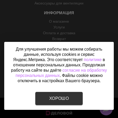
Аксессуары для вентиляции
ИНФОРМАЦИЯ
О магазине
Услуги
Оплата и доставка
Возврат
Отзывы
Для улучшения работы мы можем собирать
Контакты
данные, используя cookies и сервис
Политика конфиденциальности
Яндекс.Метрика. Это соответствует
политике
в
Согласие на обработку персональных данных
отношении персональных данных. Продолжая
Карта сайта
работу на сайте вы даёте
согласие на обработку
персональных данных
. Файлы cookie можно
отключить в настройках Вашего браузера.
ХОРОШО
2015 - 2026 © «Вентфом» - Интернет-магазин вентиляции В
Северном