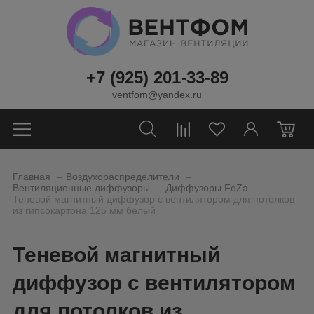
+7 (925) 201-33-89
ventfom@yandex.ru
0
_
_
Главная
Воздухораспределители
_
_
Вентиляционные диффузоры
Диффузоры FoZa
Теневой магнитный диффузор с вентилятором для потолков
из гипсокартона 125 мм белый
Теневой магнитный
диффузор с вентилятором
для потолков из