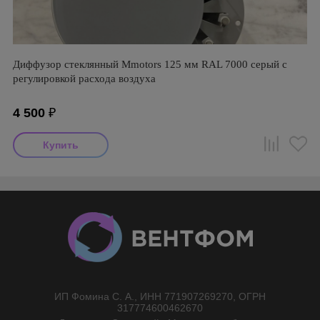
Диффузор стеклянный Mmotors 125 мм RAL 7000 серый с
регулировкой расхода воздуха
4 500
₽
ИП Фомина С. А., ИНН 771907269270, ОГРН
//}
317774600462670