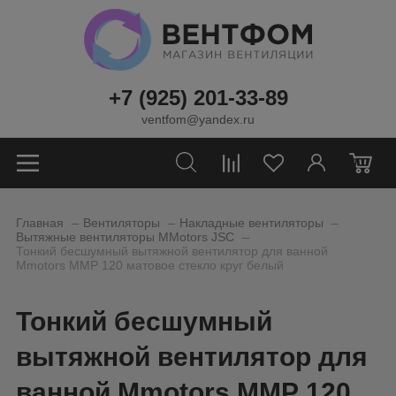
+7 (925) 201-33-89
ventfom@yandex.ru
0
_
_
_
Главная
Вентиляторы
Накладные вентиляторы
_
Вытяжные вентиляторы MMotors JSC
Тонкий бесшумный вытяжной вентилятор для ванной
Mmotors ММР 120 матовое стекло круг белый
Тонкий бесшумный
вытяжной вентилятор для
ванной Mmotors ММР 120