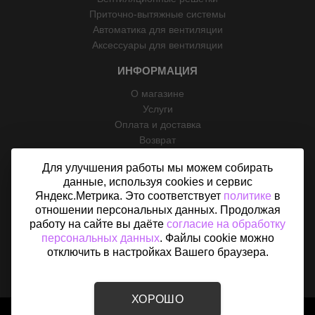
Приточно-вытяжные системы
Автоматика для вентиляции
Аксессуары для вентиляции
ИНФОРМАЦИЯ
О магазине
Услуги
Оплата и доставка
Возврат
Отзывы
Для улучшения работы мы можем собирать
Контакты
данные, используя cookies и сервис
Политика конфиденциальности
Яндекс.Метрика. Это соответствует
политике
в
Согласие на обработку персональных данных
отношении персональных данных. Продолжая
Карта сайта
работу на сайте вы даёте
согласие на обработку
персональных данных
. Файлы cookie можно
отключить в настройках Вашего браузера.
ХОРОШО
2015 - 2026 © «Вентфом» - Интернет-магазин вентиляции В