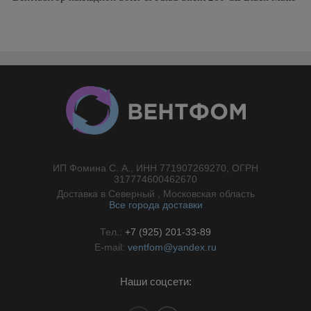
ИП Фомина С. А., ИНН 771907269270, ОГРН
//}
317774600462670
Доставка в Северный , Московская область
Все города доставки
Тел.:
+7 (925) 201-33-89
E-mail:
ventfom@yandex.ru
Наши соцсети: