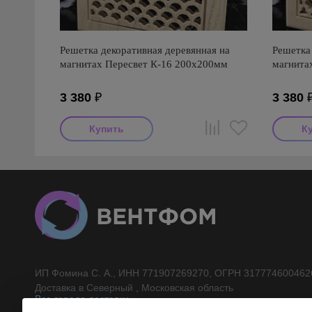
Решетка декоративная деревянная на
Решетка 
магнитах Пересвет К-16 200х200мм
магнита
3 380
₽
3 380
ИП Фомина С. А., ИНН 771907269270, ОГРН 317774600462
//}
Доставка в Северный , Московская область
Все города доставки