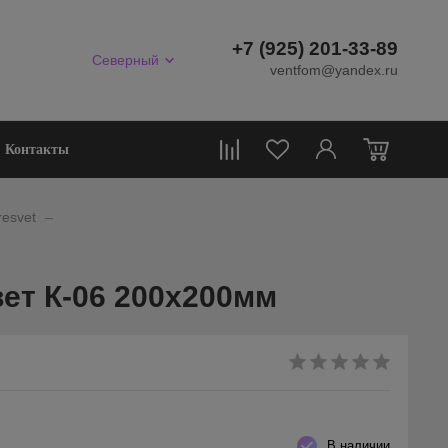
+7 (925) 201-33-89
Северный
ventfom@yandex.ru
0
Контакты
_
esvet
ет К-06 200х200мм
В наличии