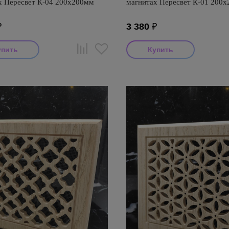
х Пересвет К-04 200х200мм
магнитах Пересвет К-01 200
₽
3 380
₽