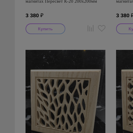
магнитах Пересвет К-20 200х200мм
магнита
3 380
₽
3 380