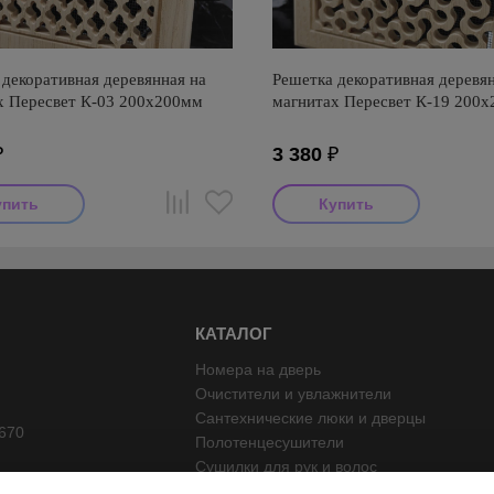
декоративная деревянная на
Решетка декоративная деревян
х Пересвет К-03 200х200мм
магнитах Пересвет К-19 200
₽
3 380
₽
КАТАЛОГ
Номера на дверь
Очистители и увлажнители
Сантехнические люки и дверцы
670
Полотенцесушители
Сушилки для рук и волос
Вентиляторы