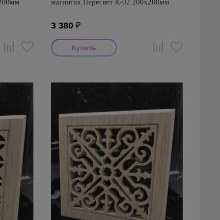
х200мм
магнитах Пересвет К-02 200х200мм
3 380
₽